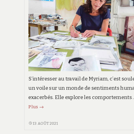
S’intéresser au travail de Myriam, c’est soul
un voile sur un monde de sentiments hum
exacerbés. Elle explore les comportements 
n°
Plus
→
8
–
N°
13 AOÛT 2021
8
Myriam