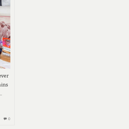
ever
ains
…
AUCUN
0
COMMENTAIRE