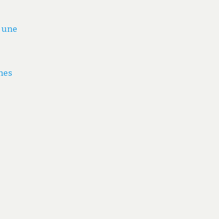
s une
ches