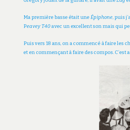
Grégory jouait de la guitare, il avait une
Lâg
et
Ma première basse était une
Épiphone
, puis j
P
eavey T40
avec un excellent son mais qui pes
Puis vers 18 ans, on a commencé à faire les 
et en commençant à faire des compos. C’est ain