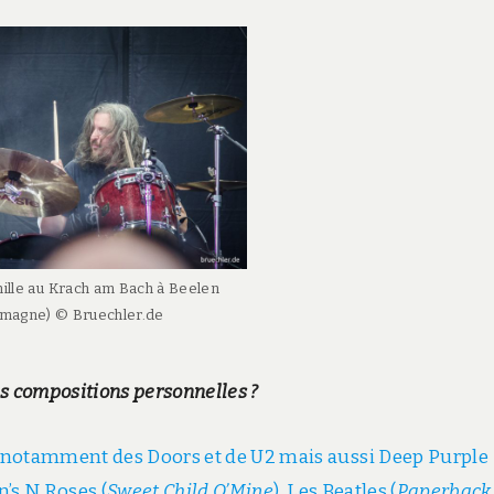
ille au Krach am Bach à Beelen
emagne) © Bruechler.de
des compositions personnelles ?
 notamment des Doors et de U2 mais aussi Deep Purple
n’s N Roses (
Sweet
Child O’Mine
), Les Beatles (
Paperback