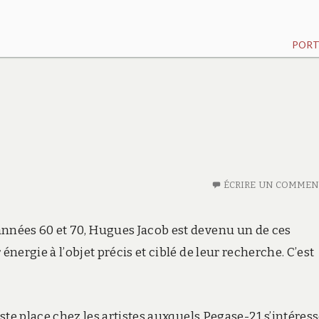
PORT
ÉCRIRE UN COMMEN
années 60 et 70, Hugues Jacob est devenu un de ces
énergie à l’objet précis et ciblé de leur recherche. C’est
uste place chez les artistes auxquels Pegase-21 s’intéress