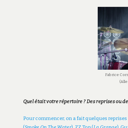
Fabrice Corn
(All
Quel était votre répertoire ? Des reprises ou 
Pour commencer, on a fait quelques reprises
(
Smoke On The Water
), ZZ Top (
La Grange
), Gu