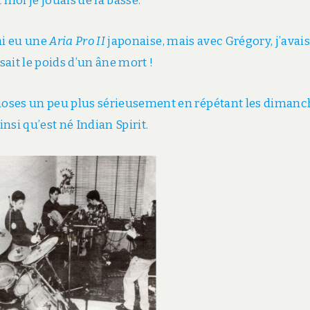
 moi je jouais de la basse.
’ai eu une
Aria Pro II
japonaise, mais avec Grégory, j’avai
ait le poids d’un âne mort !
choses un peu plus sérieusement en répétant les diman
si qu’est né Indian Spirit.