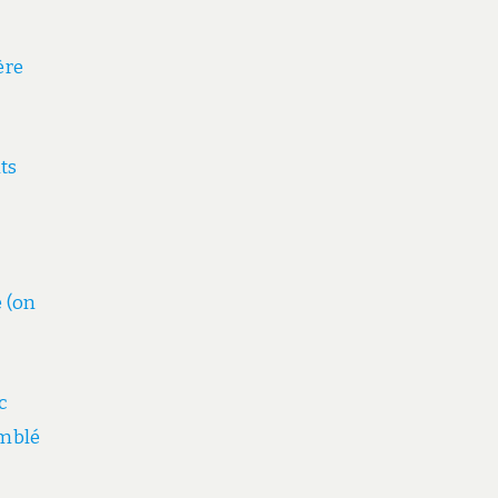
ère
ts
é (on
c
emblé