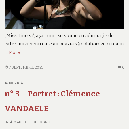
„Miss Tincea”, așa cum i se spune cu admirație de
catre muzicienii care au ocazia să colaboreze cu ea in
n°
…
More
→
9
–
N°
N
7 SEPTEMBRIE 2021
0
9
C
Andreea
–
O
TINCEA
MUZICĂ
ANDREEA
N°
n° 3 – Portret : Clémence
TINCEA
9
–
A
VANDAELE
TI
BY
MAURICE BOULOGNE