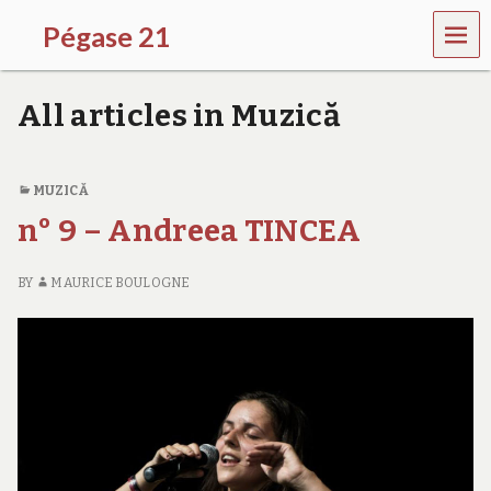
MEN
Pégase 21
U
All articles in Muzică
MUZICĂ
n° 9 – Andreea TINCEA
BY
MAURICE BOULOGNE